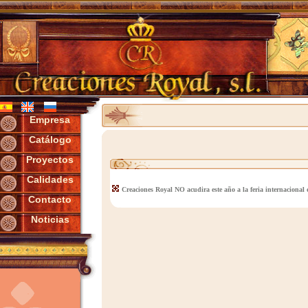
Empresa
Catálogo
Proyectos
Calidades
Creaciones Royal NO acudira este año a la feria internacional d
Contacto
Noticias