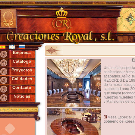
Empresa
P
Catálogo
Una de las espec
Proyectos
confeccionar Mesa
acabados. Así lo 
Calidades
RECORDS DE 1995, 
de la mesa más gr
Contacto
capacidad para 200
que mayor reconoc
Noticias
nuestros muebles h
y Mansiones de tod
Mesa Especial D
gobierno de Korea 