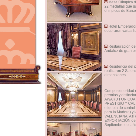
Mesa Olímpica de
22 medallas que ga
olímpicos de Barce
Hotel Emperador 
decoraron varias ha
Restauración de 
Andaluz de gran pre
Residencia del p
realizaron 2 Salon
dimensiones .
Con posterioridad
premios y distinci
AWARD FOR QUALI
PRESTIGIO Y CALI
etiqueta de contro
para la Madera) 
VALENCIANA. Así 
EXPORTACIÓN de 
Septiembre del año