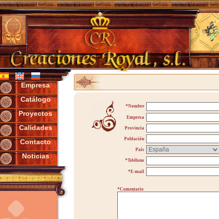
Empresa
Catálogo
*Nombre
Proyectos
Empresa
Calidades
Provincia
Población
Contacto
País
Noticias
*Teléfono
*E-mail
*Comentario