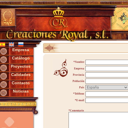
Empresa
Catálogo
*Nombre
Proyectos
Empresa
Calidades
Provincia
Población
Contacto
País
Noticias
*Teléfono
*E-mail
*Comentario