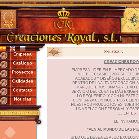
HISTORIA
Empresa
CREACIONES ROYAL
Catálogo
EMPRESA LIDER EN EL MERCADO DE 
Proyectos
MUEBLE CLÁSICO POR SU EXQUIS
ACABADOS Y DISEÑOS EXCLUSIVO
Calidades
DENTRO DE LA ALTA DECORACIÓN. 
MARQUETEROS, UNA VARIEDAD D
Contacto
SERVICIO DEL CLIENTE MÁS EXIGE
LO REQUERIDO, Y CON NUESTRO 
Noticias
CONFIANZA CON NUESTROS CLIENT
NUESTROS PRODUCTOS ES NUESTRO
UNA RELACIÓN PERSONAL Y ESP
CLIENTES .
LE INVITAMOS
“VEN AL MUNDO DE LAS PI
SI LO QUE DESEA ES ALGO EXCLUSIV