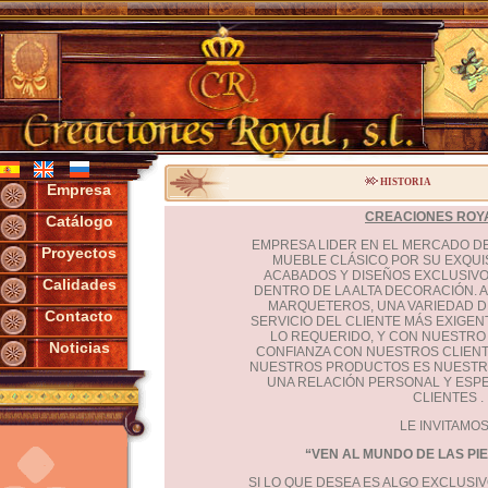
HISTORIA
Empresa
CREACIONES ROYAL
Catálogo
EMPRESA LIDER EN EL MERCADO DE 
Proyectos
MUEBLE CLÁSICO POR SU EXQUIS
ACABADOS Y DISEÑOS EXCLUSIVO
Calidades
DENTRO DE LA ALTA DECORACIÓN. 
MARQUETEROS, UNA VARIEDAD D
Contacto
SERVICIO DEL CLIENTE MÁS EXIGE
LO REQUERIDO, Y CON NUESTRO 
Noticias
CONFIANZA CON NUESTROS CLIENT
NUESTROS PRODUCTOS ES NUESTRO
UNA RELACIÓN PERSONAL Y ESP
CLIENTES .
LE INVITAMOS
“VEN AL MUNDO DE LAS PI
SI LO QUE DESEA ES ALGO EXCLUSIV