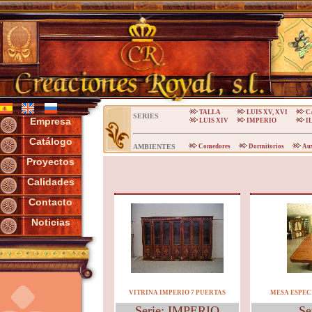
TALLA
LUIS XV, XVI
C
SERIES
Empresa
LUIS XIV
IMPERIO
I
Catálogo
AMBIENTES
Comedores
Dormitorios
Au
Proyectos
Calidades
Contacto
Noticias
VITRINA IMPERIO 7 PUERTAS
MESA ESPECI
Serie: IMPERIO
Se