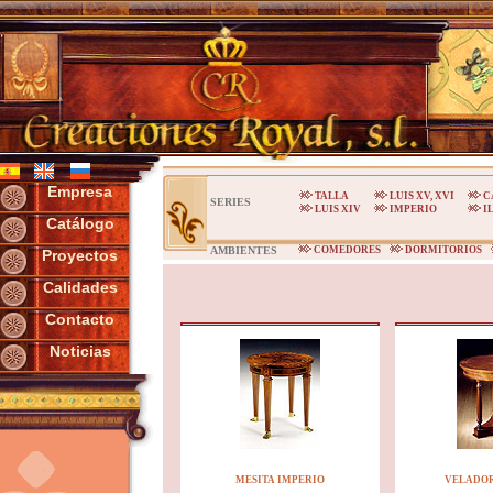
Empresa
TALLA
LUIS XV, XVI
C
SERIES
LUIS XIV
IMPERIO
I
Catálogo
AMBIENTES
COMEDORES
DORMITORIOS
Proyectos
Calidades
Contacto
Noticias
MESITA IMPERIO
VELADOR