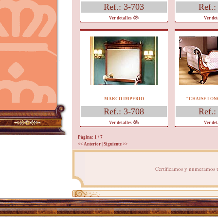
Ref.: 3-703
Ref.:
Ver detalles
Ver det
MARCO IMPERIO
“CHAISE LON
Ref.: 3-708
Ref.:
Ver detalles
Ver det
Página: 1
/ 7
<< Anterior
|
Siguiente >>
Certificamos y numeramos to