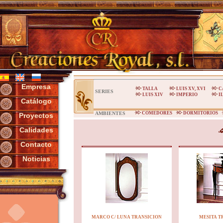
Empresa
TALLA
LUIS XV, XVI
C
SERIES
LUIS XIV
IMPERIO
I
Catálogo
AMBIENTES
COMEDORES
DORMITORIOS
Proyectos
Calidades
Contacto
Noticias
MARCO C/ LUNA TRANSICION
MESITA T