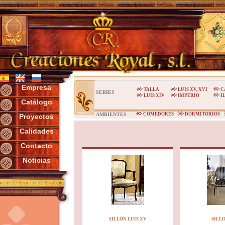
Empresa
TALLA
LUIS XV, XVI
C
SERIES
LUIS XIV
IMPERIO
I
Catálogo
AMBIENTES
COMEDORES
DORMITORIOS
Proyectos
Calidades
Contacto
Noticias
SILLON LUIS XV
SILL