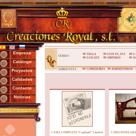
Empresa
TALLA
LUIS XV, XVI
C
SERIES
LUIS XIV
IMPERIO
I
Catálogo
AMBIENTES
COMEDORES
DORMITORIOS
Proyectos
Calidades
Contacto
Noticias
CAMA COMPLETA “Capitoné” 2 metros
CAMA PANELADA “C