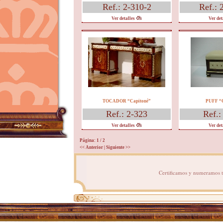
Ref.: 2-310-2
Ref.: 
Ver detalles
Ver det
TOCADOR “Capitoné”
PUFF “C
Ref.: 2-323
Ref.:
Ver detalles
Ver det
Página: 1
/ 2
<< Anterior
|
Siguiente >>
Certificamos y numeramos to