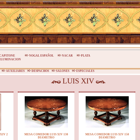
CAPITONE
NOGAL ESPAÑOL
NACAR
PLATA
ILUMINACION
S
AUXILIARES
DESPACHOS
SALONES
ESPECIALES
LUIS XIV
XIV 2
MESA COMEDOR LUIS XIV 130
MESA COMEDOR LUIS XIV 150
DIAMETRO
DIAMETRO