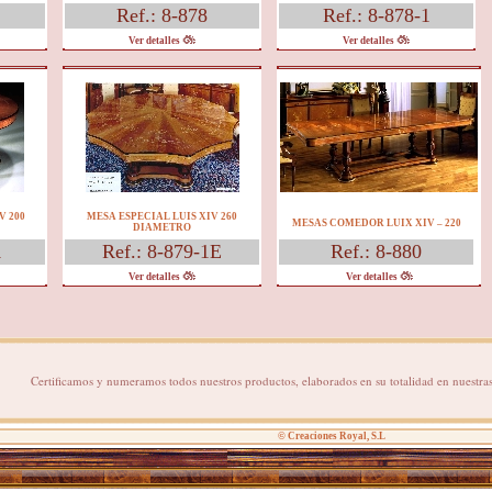
Ref.: 8-878
Ref.: 8-878-1
Ver detalles
Ver detalles
V 200
MESA ESPECIAL LUIS XIV 260
MESAS COMEDOR LUIX XIV – 220
DIAMETRO
1
Ref.: 8-879-1E
Ref.: 8-880
Ver detalles
Ver detalles
Certificamos y numeramos todos nuestros productos, elaborados en su totalidad en nuestras 
© Creaciones Royal, S.L