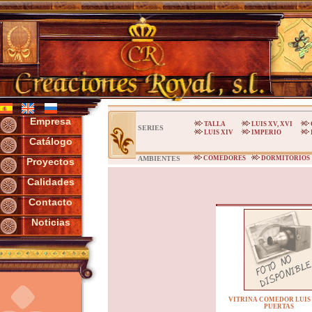
Empresa
TALLA
LUIS XV, XVI
SERIES
LUIS XIV
IMPERIO
Catálogo
AMBIENTES
COMEDORES
DORMITORIO
Proyectos
Calidades
Contacto
Noticias
VITRINA COMEDOR LUIS 
PUERTAS