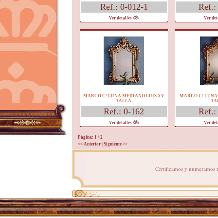
Ref.: 0-012-1
Ref.:
Ver detalles
Ver det
MARCO C/ LUNA MEDIANO LUIS XV
MARCO C/ LUNA
TALLA
TA
Ref.: 0-162
Ref.:
Ver detalles
Ver det
Página: 1
/ 2
<< Anterior
|
Siguiente >>
Certificamos y numeramos to