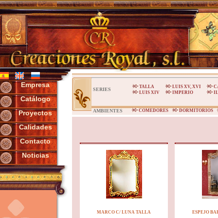
Empresa
TALLA
LUIS XV, XVI
C
SERIES
LUIS XIV
IMPERIO
I
Catálogo
AMBIENTES
COMEDORES
DORMITORIOS
Proyectos
Calidades
Contacto
Noticias
MARCO C/ LUNA TALLA
ESPEJO BA